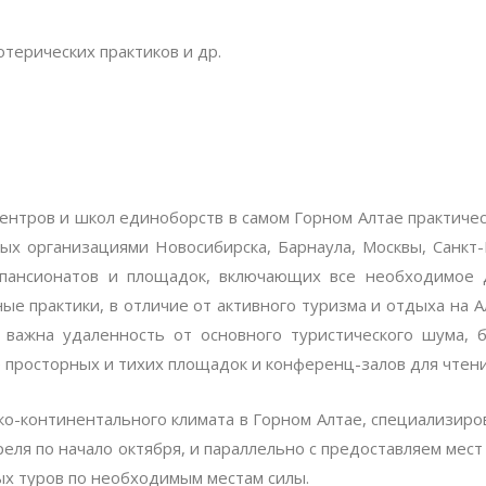
отерических практиков и др.
ентров и школ единоборств в самом Горном Алтае практичес
ых организациями Новосибирска, Барнаула, Москвы, Санкт-
 пансионатов и площадок, включающих все необходимое
ые практики, в отличие от активного туризма и отдыха на 
х важна удаленность от основного туристического шума, 
е просторных и тихих площадок и конференц-залов для чтени
зко-континентального климата в Горном Алтае, специализир
преля по начало октября, и параллельно с предоставляем мес
ых туров по необходимым местам силы.