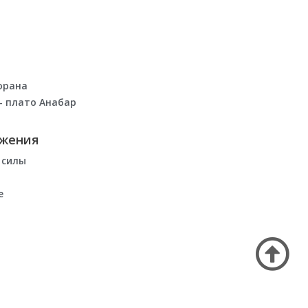
орана
 плато Анабар
ожения
 силы
е