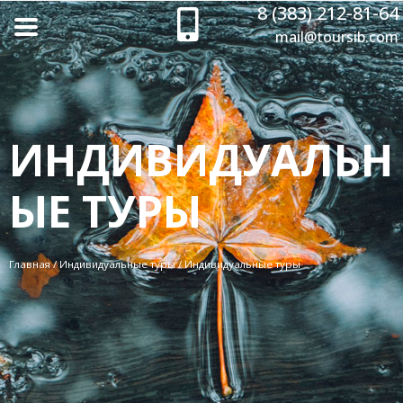
8 (383) 212-81-64
mail@toursib.com
ИНДИВИДУАЛЬН
ЫЕ ТУРЫ
Главная
/
Индивидуальные туры
/
Индивидуальные туры