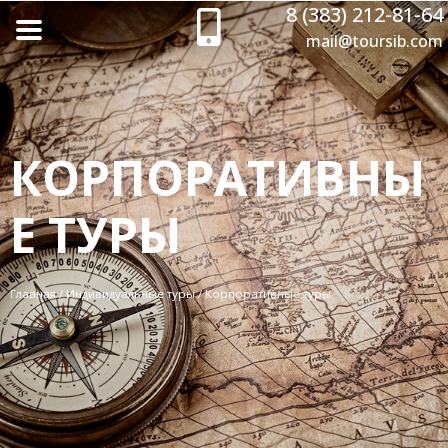
8 (383) 212-81-64
mail@toursib.com
КОРПОРАТИВНЫ
Е ТУРЫ
Главная
/
Индивидуальные туры
/
Корпоративные туры